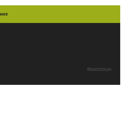
ние
Мегагрупп.ру