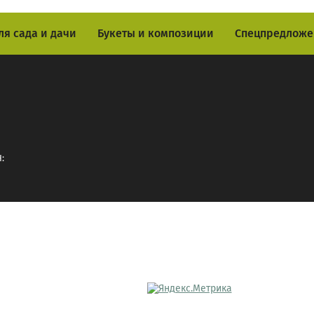
ля сада и дачи
Букеты и композиции
Спецпредложе
: