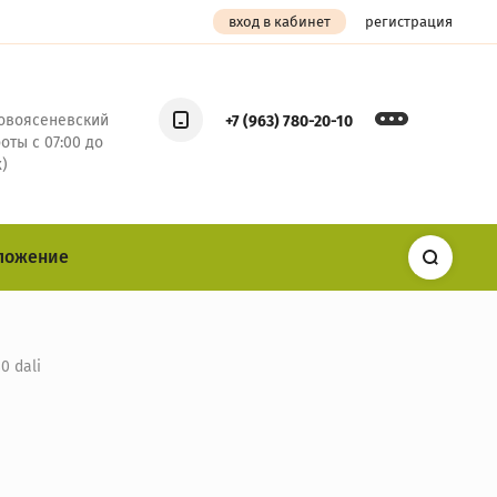
вход в кабинет
регистрация
Новоясеневский
+7 (963) 780-20-10
боты с 07:00 до
)
ложение
0 dali